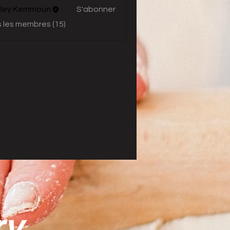
rley Kemmoun
S'abonner
s les membres (15)
ry