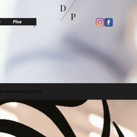
D
P
s
Plus
e dream of pastry