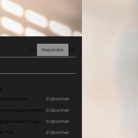
Rejoindre
s
uri kathade
S'abonner
lowcomppeehadmo
S'abonner
omppeehadmo
grogchaicectaige
S'abonner
chaicectaige
אנדי שו
S'abonner