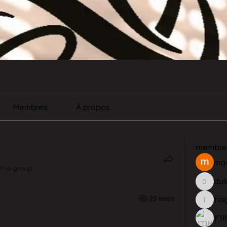
Membres
À propos
membre
may
 the group.
du
dulowc
20 vues
tia
tiagrog
ורץ