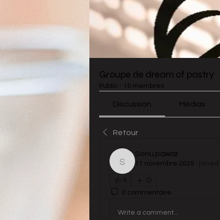
Groupe de dream of pastry
Public
·
15 membres
Discussion
Médias
Retour
Sonu.pawar
11 novembre 2025
·
joined
Sonu.pawar
0
0 commentaire
Write a comment...