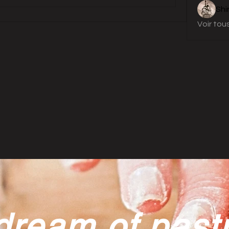
Shi
Voir tou
dream of past